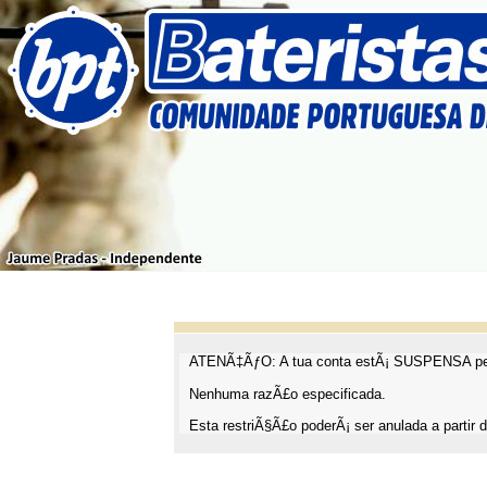
ATENÃ‡ÃƒO: A tua conta estÃ¡ SUSPENSA pel
Nenhuma razÃ£o especificada.
Esta restriÃ§Ã£o poderÃ¡ ser anulada a partir d