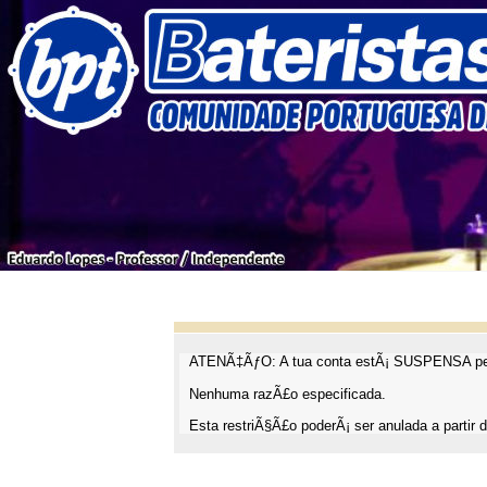
ATENÃ‡ÃƒO: A tua conta estÃ¡ SUSPENSA pel
Nenhuma razÃ£o especificada.
Esta restriÃ§Ã£o poderÃ¡ ser anulada a partir d