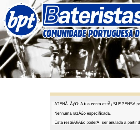
ATENÃ‡ÃƒO: A tua conta estÃ¡ SUSPENSA pel
Nenhuma razÃ£o especificada.
Esta restriÃ§Ã£o poderÃ¡ ser anulada a partir d