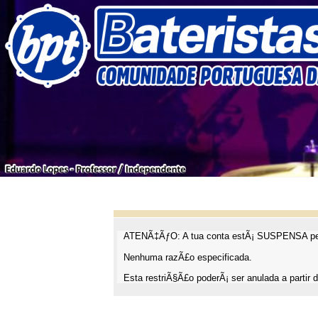
ATENÃ‡ÃƒO: A tua conta estÃ¡ SUSPENSA pel
Nenhuma razÃ£o especificada.
Esta restriÃ§Ã£o poderÃ¡ ser anulada a partir d