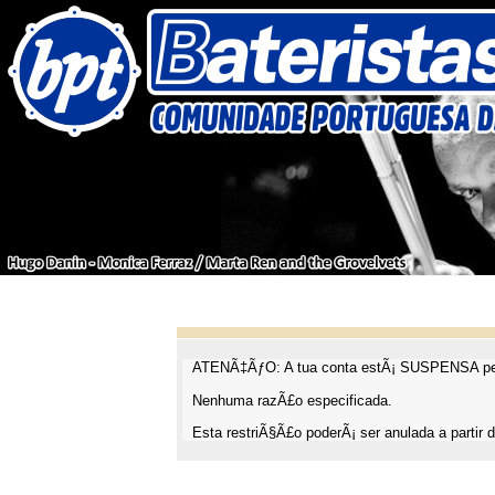
ATENÃ‡ÃƒO: A tua conta estÃ¡ SUSPENSA pel
Nenhuma razÃ£o especificada.
Esta restriÃ§Ã£o poderÃ¡ ser anulada a partir d