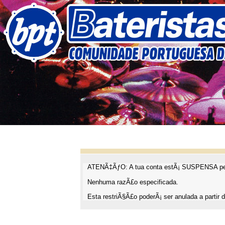
ATENÃ‡ÃƒO: A tua conta estÃ¡ SUSPENSA pel
Nenhuma razÃ£o especificada.
Esta restriÃ§Ã£o poderÃ¡ ser anulada a partir d