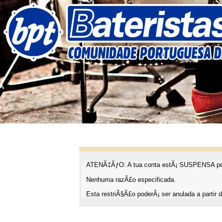
ATENÃ‡ÃƒO: A tua conta estÃ¡ SUSPENSA pel
Nenhuma razÃ£o especificada.
Esta restriÃ§Ã£o poderÃ¡ ser anulada a partir d