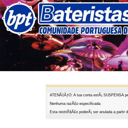
ATENÃ‡ÃƒO: A tua conta estÃ¡ SUSPENSA pel
Nenhuma razÃ£o especificada.
Esta restriÃ§Ã£o poderÃ¡ ser anulada a partir d