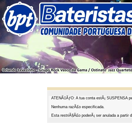
ATENÃ‡ÃƒO: A tua conta estÃ¡ SUSPENSA pel
Nenhuma razÃ£o especificada.
Esta restriÃ§Ã£o poderÃ¡ ser anulada a partir d