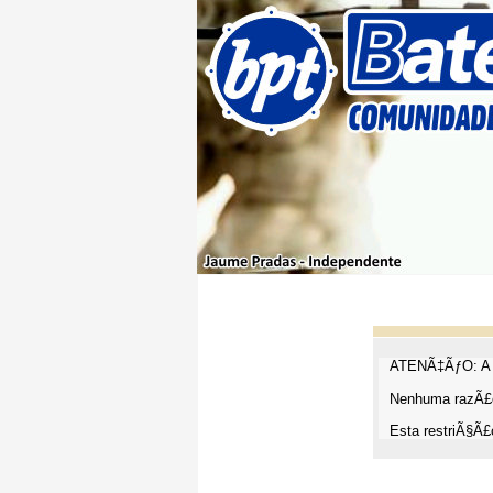
ATENÃ‡ÃƒO: A t
Nenhuma razÃ£o
Esta restriÃ§Ã£o