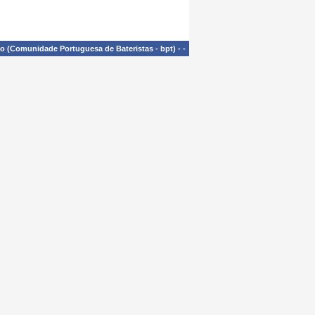
£o (Comunidade Portuguesa de Bateristas - bpt)
-
-