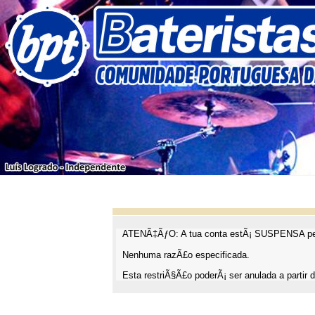
ATENÃ‡ÃƒO: A tua conta estÃ¡ SUSPENSA pel
Nenhuma razÃ£o especificada.
Esta restriÃ§Ã£o poderÃ¡ ser anulada a partir d