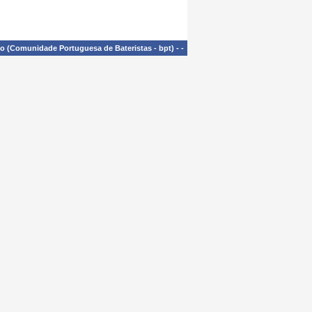
£o (Comunidade Portuguesa de Bateristas - bpt)
-
-