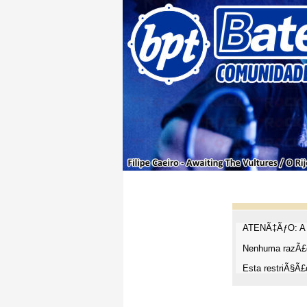
ATENÃ‡ÃƒO: A t
Nenhuma razÃ£o
Esta restriÃ§Ã£o