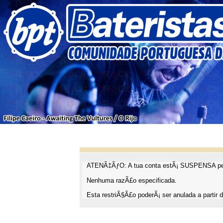
ATENÃ‡ÃƒO: A tua conta estÃ¡ SUSPENSA pel
Nenhuma razÃ£o especificada.
Esta restriÃ§Ã£o poderÃ¡ ser anulada a partir d