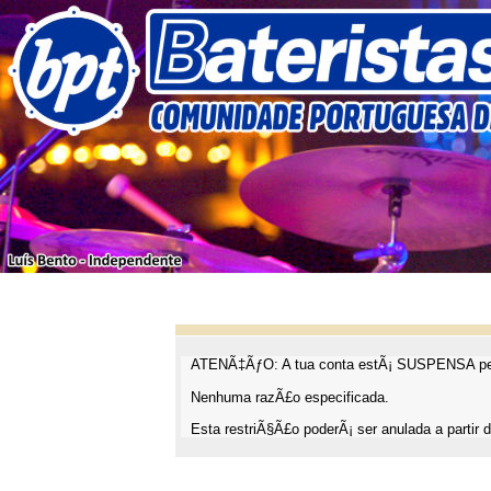
ATENÃ‡ÃƒO: A tua conta estÃ¡ SUSPENSA pel
Nenhuma razÃ£o especificada.
Esta restriÃ§Ã£o poderÃ¡ ser anulada a partir d