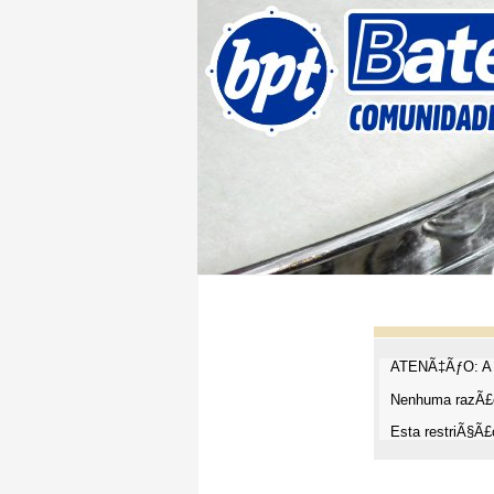
ATENÃ‡ÃƒO: A t
Nenhuma razÃ£o
Esta restriÃ§Ã£o