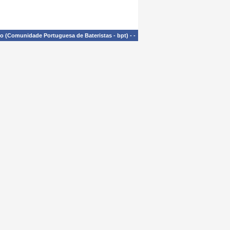
£o (Comunidade Portuguesa de Bateristas - bpt)
-
-