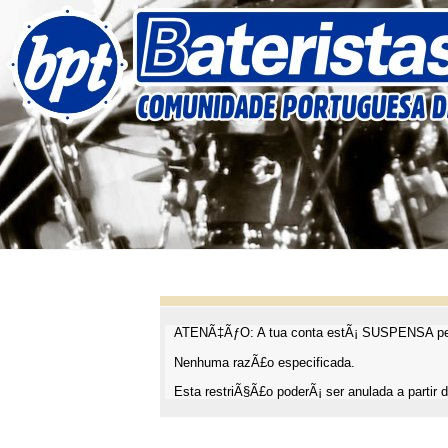
ATENÃ‡ÃƒO: A tua conta estÃ¡ SUSPENSA pel
Nenhuma razÃ£o especificada.
Esta restriÃ§Ã£o poderÃ¡ ser anulada a partir d