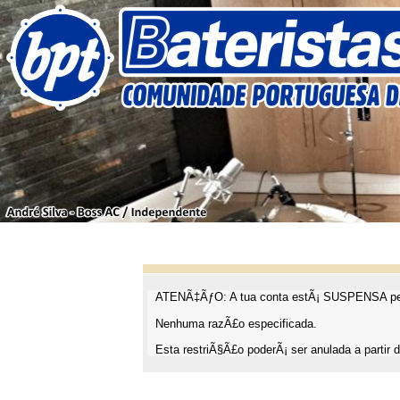
ATENÃ‡ÃƒO: A tua conta estÃ¡ SUSPENSA pel
Nenhuma razÃ£o especificada.
Esta restriÃ§Ã£o poderÃ¡ ser anulada a partir d