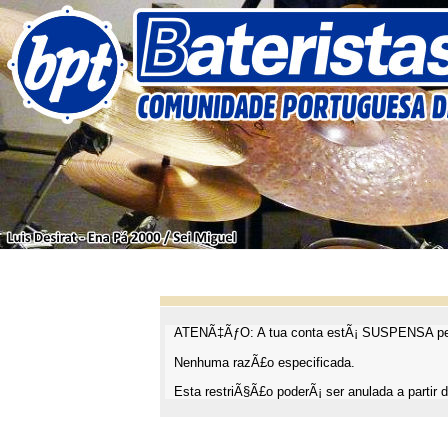
ATENÃ‡ÃƒO: A tua conta estÃ¡ SUSPENSA pel
Nenhuma razÃ£o especificada.
Esta restriÃ§Ã£o poderÃ¡ ser anulada a partir d