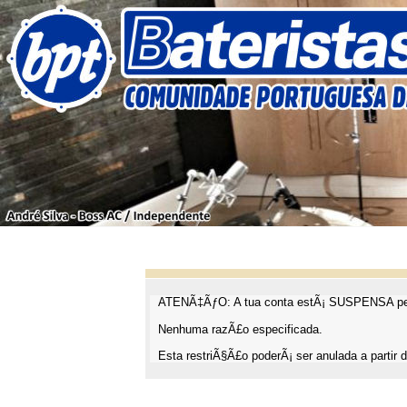
ATENÃ‡ÃƒO: A tua conta estÃ¡ SUSPENSA pel
Nenhuma razÃ£o especificada.
Esta restriÃ§Ã£o poderÃ¡ ser anulada a partir d