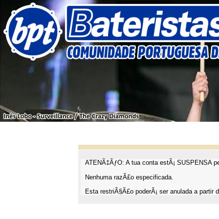
ATENÃ‡ÃƒO: A tua conta estÃ¡ SUSPENSA pel
Nenhuma razÃ£o especificada.
Esta restriÃ§Ã£o poderÃ¡ ser anulada a partir d