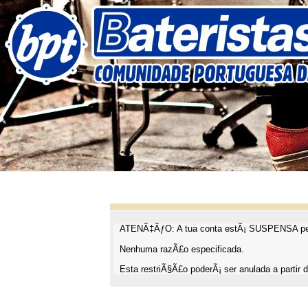
ATENÃ‡ÃƒO: A tua conta estÃ¡ SUSPENSA pel
Nenhuma razÃ£o especificada.
Esta restriÃ§Ã£o poderÃ¡ ser anulada a partir d