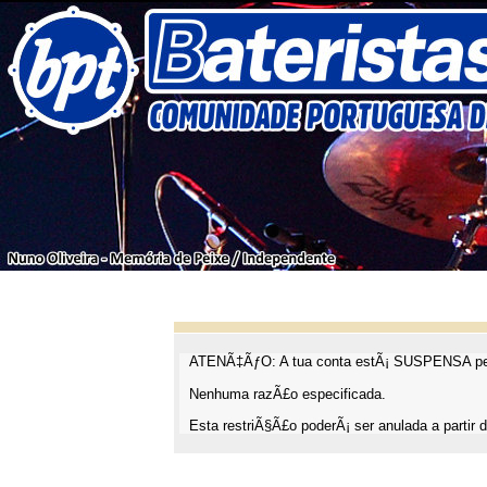
ATENÃ‡ÃƒO: A tua conta estÃ¡ SUSPENSA pel
Nenhuma razÃ£o especificada.
Esta restriÃ§Ã£o poderÃ¡ ser anulada a partir d