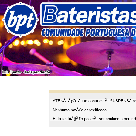
ATENÃ‡ÃƒO: A tua conta estÃ¡ SUSPENSA pel
Nenhuma razÃ£o especificada.
Esta restriÃ§Ã£o poderÃ¡ ser anulada a partir d