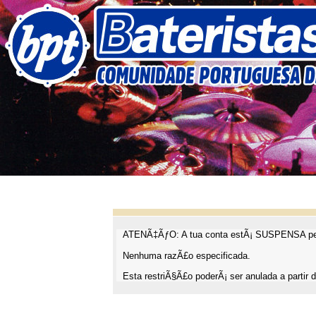
ATENÃ‡ÃƒO: A tua conta estÃ¡ SUSPENSA pel
Nenhuma razÃ£o especificada.
Esta restriÃ§Ã£o poderÃ¡ ser anulada a partir d