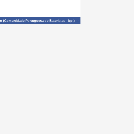
£o (Comunidade Portuguesa de Bateristas - bpt)
-
-