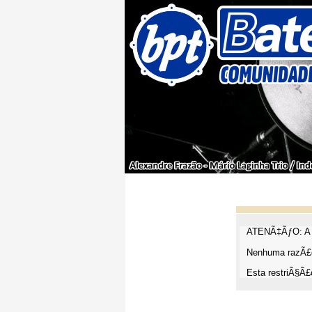
ATENÃ‡ÃƒO: A t
Nenhuma razÃ£o
Esta restriÃ§Ã£o