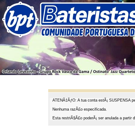
ATENÃ‡ÃƒO: A tua conta estÃ¡ SUSPENSA pel
Nenhuma razÃ£o especificada.
Esta restriÃ§Ã£o poderÃ¡ ser anulada a partir d