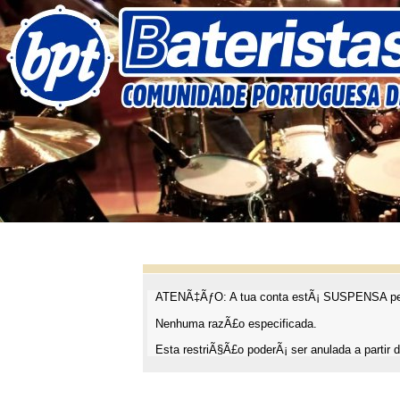
ATENÃ‡ÃƒO: A tua conta estÃ¡ SUSPENSA pel
Nenhuma razÃ£o especificada.
Esta restriÃ§Ã£o poderÃ¡ ser anulada a partir d