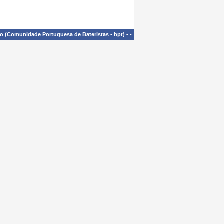
£o (Comunidade Portuguesa de Bateristas - bpt)
-
-