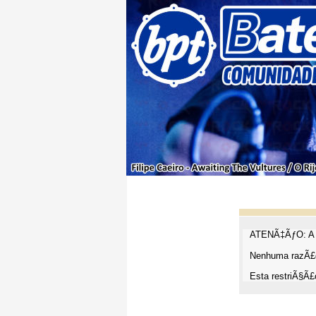
ATENÃ‡ÃƒO: A t
Nenhuma razÃ£o
Esta restriÃ§Ã£o