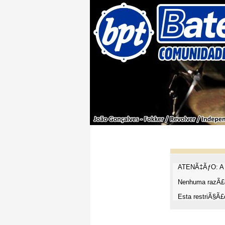
ATENÃ‡ÃƒO: A t
Nenhuma razÃ£o
Esta restriÃ§Ã£o