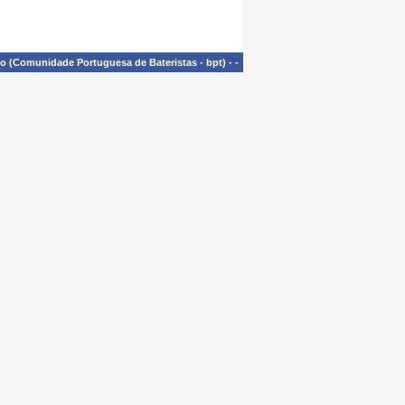
£o (Comunidade Portuguesa de Bateristas - bpt)
-
-