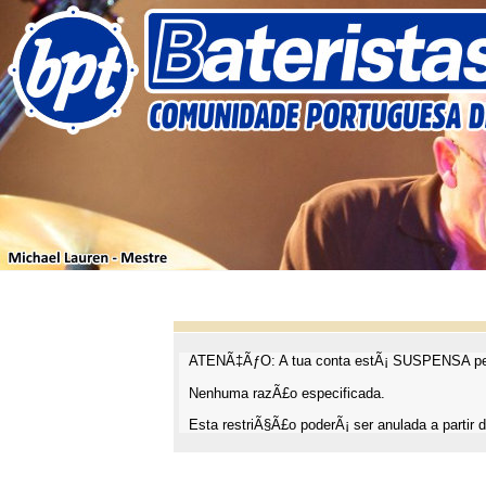
ATENÃ‡ÃƒO: A tua conta estÃ¡ SUSPENSA pel
Nenhuma razÃ£o especificada.
Esta restriÃ§Ã£o poderÃ¡ ser anulada a partir d