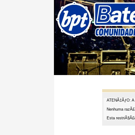
ATENÃ‡ÃƒO: A t
Nenhuma razÃ£o
Esta restriÃ§Ã£o