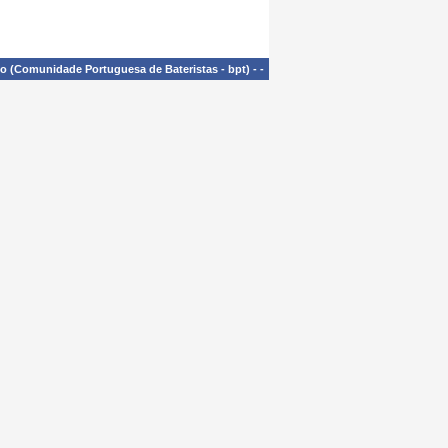
£o (Comunidade Portuguesa de Bateristas - bpt)
-
-