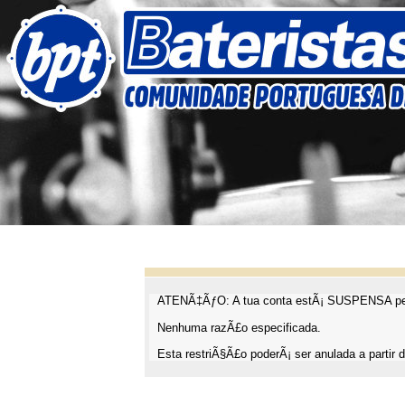
ATENÃ‡ÃƒO: A tua conta estÃ¡ SUSPENSA pel
Nenhuma razÃ£o especificada.
Esta restriÃ§Ã£o poderÃ¡ ser anulada a partir d