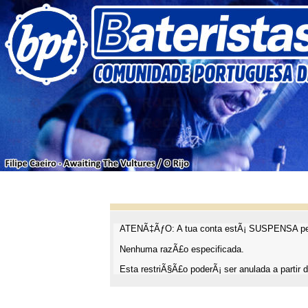
ATENÃ‡ÃƒO: A tua conta estÃ¡ SUSPENSA pel
Nenhuma razÃ£o especificada.
Esta restriÃ§Ã£o poderÃ¡ ser anulada a partir d