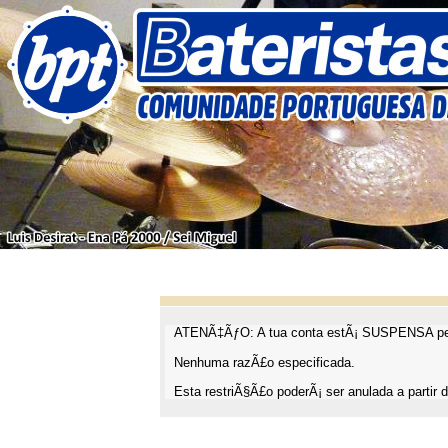
ATENÃ‡ÃƒO: A tua conta estÃ¡ SUSPENSA pel
Nenhuma razÃ£o especificada.
Esta restriÃ§Ã£o poderÃ¡ ser anulada a partir d