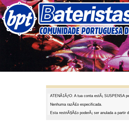
ATENÃ‡ÃƒO: A tua conta estÃ¡ SUSPENSA pel
Nenhuma razÃ£o especificada.
Esta restriÃ§Ã£o poderÃ¡ ser anulada a partir d