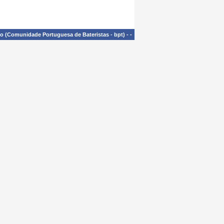
£o (Comunidade Portuguesa de Bateristas - bpt)
-
-