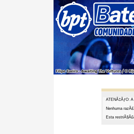
ATENÃ‡ÃƒO: A t
Nenhuma razÃ£o
Esta restriÃ§Ã£o