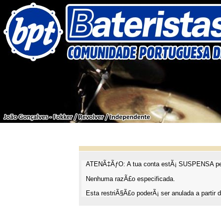
ATENÃ‡ÃƒO: A tua conta estÃ¡ SUSPENSA pel
Nenhuma razÃ£o especificada.
Esta restriÃ§Ã£o poderÃ¡ ser anulada a partir d