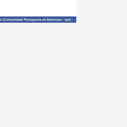
£o (Comunidade Portuguesa de Bateristas - bpt)
-
-