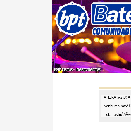
ATENÃ‡ÃƒO: A t
Nenhuma razÃ£o
Esta restriÃ§Ã£o