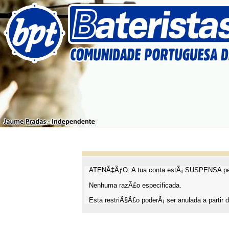
ATENÃ‡ÃƒO: A tua conta estÃ¡ SUSPENSA pel
Nenhuma razÃ£o especificada.
Esta restriÃ§Ã£o poderÃ¡ ser anulada a partir d