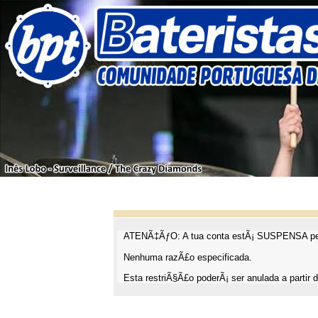
ATENÃ‡ÃƒO: A tua conta estÃ¡ SUSPENSA pel
Nenhuma razÃ£o especificada.
Esta restriÃ§Ã£o poderÃ¡ ser anulada a partir d