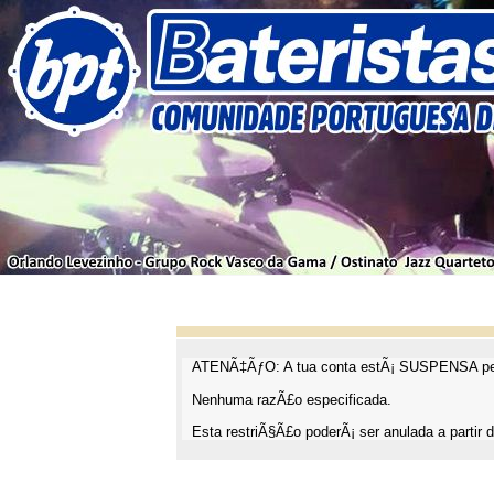
ATENÃ‡ÃƒO: A tua conta estÃ¡ SUSPENSA pel
Nenhuma razÃ£o especificada.
Esta restriÃ§Ã£o poderÃ¡ ser anulada a partir d