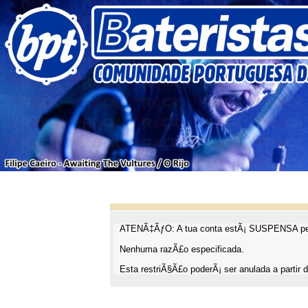
ATENÃ‡ÃƒO: A tua conta estÃ¡ SUSPENSA pel
Nenhuma razÃ£o especificada.
Esta restriÃ§Ã£o poderÃ¡ ser anulada a partir d