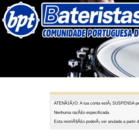
ATENÃ‡ÃƒO: A tua conta estÃ¡ SUSPENSA pel
Nenhuma razÃ£o especificada.
Esta restriÃ§Ã£o poderÃ¡ ser anulada a partir d