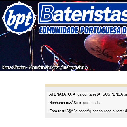
ATENÃ‡ÃƒO: A tua conta estÃ¡ SUSPENSA pel
Nenhuma razÃ£o especificada.
Esta restriÃ§Ã£o poderÃ¡ ser anulada a partir d