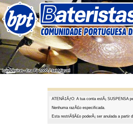
ATENÃ‡ÃƒO: A tua conta estÃ¡ SUSPENSA pel
Nenhuma razÃ£o especificada.
Esta restriÃ§Ã£o poderÃ¡ ser anulada a partir d