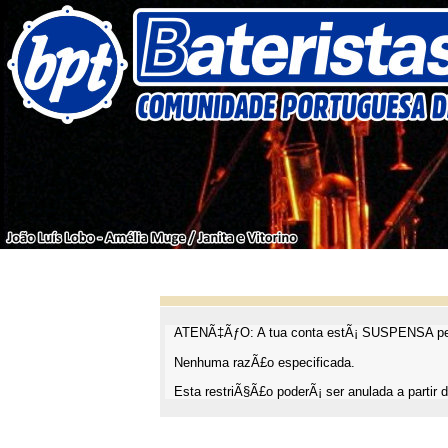
ATENÃ‡ÃƒO: A tua conta estÃ¡ SUSPENSA pel
Nenhuma razÃ£o especificada.
Esta restriÃ§Ã£o poderÃ¡ ser anulada a partir d