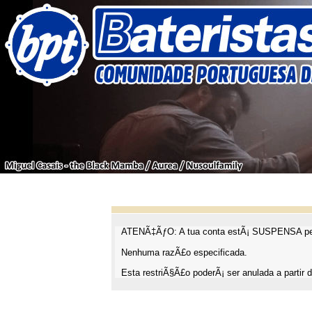
ATENÃ‡ÃƒO: A tua conta estÃ¡ SUSPENSA pel
Nenhuma razÃ£o especificada.
Esta restriÃ§Ã£o poderÃ¡ ser anulada a partir d