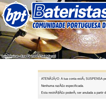
ATENÃ‡ÃƒO: A tua conta estÃ¡ SUSPENSA pel
Nenhuma razÃ£o especificada.
Esta restriÃ§Ã£o poderÃ¡ ser anulada a partir d