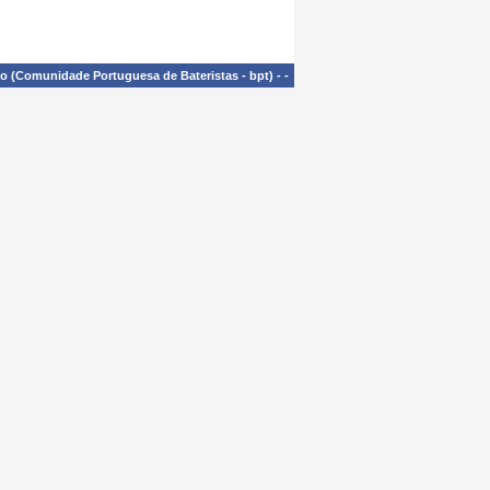
£o (Comunidade Portuguesa de Bateristas - bpt)
-
-