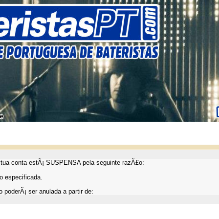
ua conta estÃ¡ SUSPENSA pela seguinte razÃ£o:
 especificada.
 poderÃ¡ ser anulada a partir de: