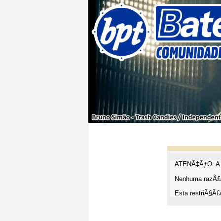
ATENÃ‡ÃƒO: A t
Nenhuma razÃ£o
Esta restriÃ§Ã£o