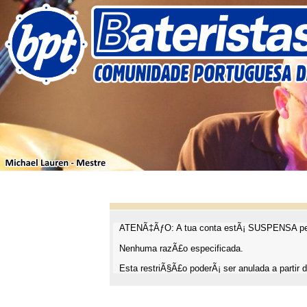
ATENÃ‡ÃƒO: A tua conta estÃ¡ SUSPENSA pel
Nenhuma razÃ£o especificada.
Esta restriÃ§Ã£o poderÃ¡ ser anulada a partir d